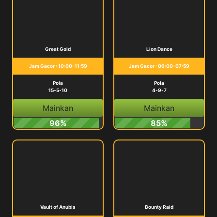
Great Gold
Lion Dance
Jam Gacor : 10:00-11:59
Jam Gacor : 06:00-07:59
Pola
Pola
15-5-10
4-9-7
Mainkan
Mainkan
96%
85%
Vault of Anubis
Bounty Raid