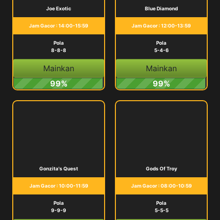
Joe Exotic
Blue Diamond
Jam Gacor : 14:00-15:59
Jam Gacor : 12:00-13:59
Pola
Pola
8-8-8
5-4-6
Mainkan
Mainkan
99%
99%
Gonzita's Quest
Gods Of Troy
Jam Gacor : 10:00-11:59
Jam Gacor : 08:00-10:59
Pola
Pola
9-9-9
5-5-5