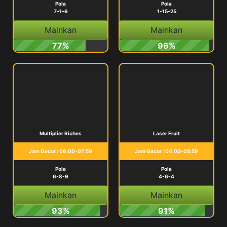
Pola
Pola
7-1-6
1-15-25
Mainkan
Mainkan
77%
96%
Multiplier Riches
Laser Fruit
Jam Gacor : 06:00-07:59
Jam Gacor : 04:00-05:59
Pola
Pola
6-8-9
4-6-4
Mainkan
Mainkan
93%
91%