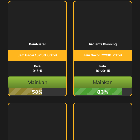
Bombuster
Ancients Blessing
Jam Gacor : 02:00-03:59
Jam Gacor : 22:00-23:59
Pola
Pola
9-5-5
10-20-15
Mainkan
Mainkan
58%
83%