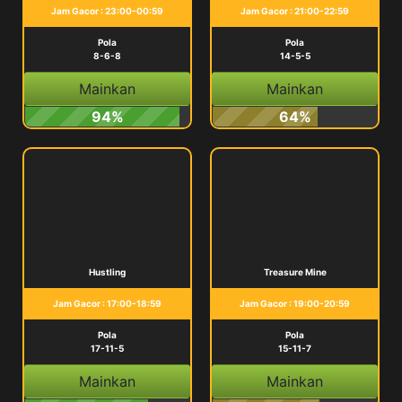
Jam Gacor : 23:00-00:59
Jam Gacor : 21:00-22:59
Pola
Pola
8-6-8
14-5-5
Mainkan
Mainkan
94%
64%
Hustling
Treasure Mine
Jam Gacor : 17:00-18:59
Jam Gacor : 19:00-20:59
Pola
Pola
17-11-5
15-11-7
Mainkan
Mainkan