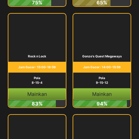
75%
65%
Rock n Lock
Gonzo's Quest Megaways
Jam Gacor : 15:00-16:59
Jam Gacor : 14:00-15:59
Pola
Pola
8-15-4
9-15-12
Mainkan
Mainkan
83%
94%